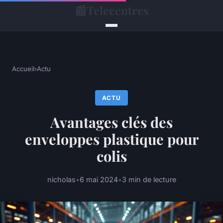
📰
Telecentres
Accueil
›
Actu
ACTU
Avantages clés des
enveloppes plastique pour
colis
nicholas
•
6 mai 2024
•
3 min de lecture