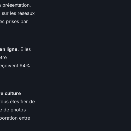
a présentation.
sur les réseaux
es prises par
en ligne
. Elles
otre
 reçoivent 94%
e culture
ous êtes fier de
ie de photos
boration entre