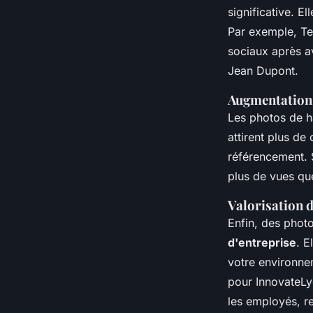
significative. El
Par exemple,
Te
sociaux après a
Jean Dupont
.
Augmentation d
Les photos de h
attirent plus de
référencement.
plus de vues qu
Valorisation d
Enfin, des phot
d'entreprise
. E
votre environne
pour
InnovateL
les employés, re