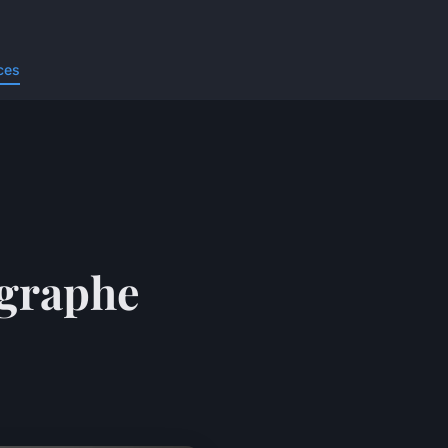
ces
ographe