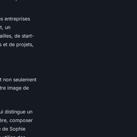
es entreprises
t
, un
lles, de start-
 et de projets,
nt non seulement
otre image de
ui distingue un
ière, composer
le de
Sophie