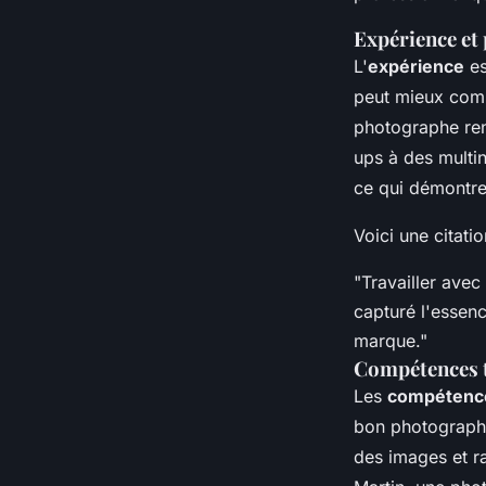
Expérience et 
L'
expérience
es
peut mieux com
photographe ren
ups à des multi
ce qui démontre 
Voici une citati
"Travailler ave
capturé l'essen
marque."
Compétences t
Les
compétence
bon photographe
des images et r