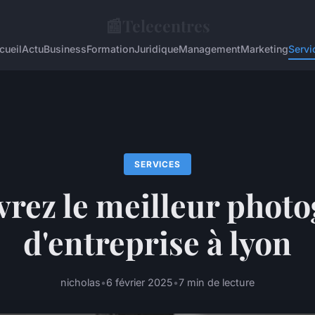
📰
Telecentres
cueil
Actu
Business
Formation
Juridique
Management
Marketing
Servi
SERVICES
rez le meilleur phot
d'entreprise à lyon
nicholas
•
6 février 2025
•
7 min de lecture