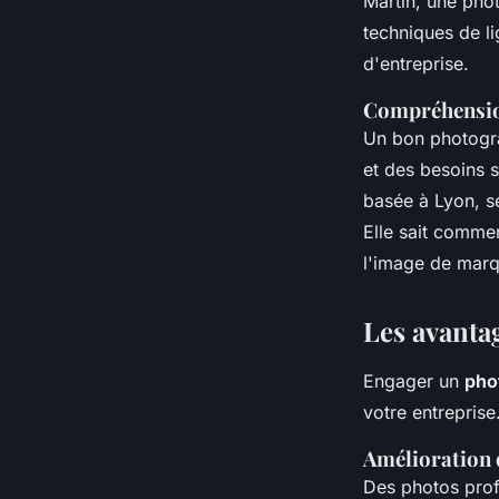
Martin
, une pho
techniques de
l
d'entreprise.
Compréhension
Un bon photogra
et des besoins 
basée à Lyon, s
Elle sait commen
l'image de marq
Les avanta
Engager un
pho
votre entreprise
Amélioration 
Des photos prof