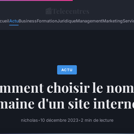
📰
Telecentres
cueil
Actu
Business
Formation
Juridique
Management
Marketing
Servi
ACTU
mment choisir le nom
aine d'un site intern
nicholas
•
10 décembre 2023
•
2 min de lecture