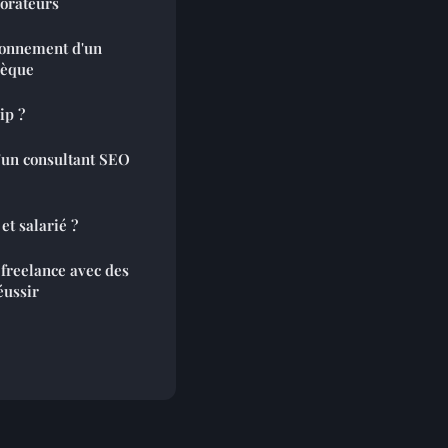
borateurs
ionnement d'un
hèque
ip ?
d'un consultant SEO
et salarié ?
 freelance avec des
éussir