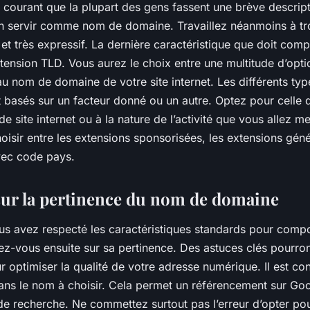
st courant que la plupart des gens fassent une brève descript
’en servir comme nom de domaine. Travaillez néanmoins à t
 et très expressif. La dernière caractéristique que doit co
tension TLD. Vous aurez le choix entre une multitude d’opti
u nom de domaine de votre site internet. Les différents typ
t basés sur un facteur donné ou un autre. Optez pour celle
de site internet ou à la nature de l’activité que vous allez m
oisir entre les extensions sponsorisées, les extensions gén
vec code pays.
 sur la pertinence du nom de domaine
us avez respecté les caractéristiques standards pour com
ez-vous ensuite sur sa pertinence. Des astuces clés pourron
 optimiser la qualité de votre adresse numérique. Il est cons
ans le nom à choisir. Cela permet un référencement sur Goo
de recherche. Ne commettez surtout pas l’erreur d’opter po