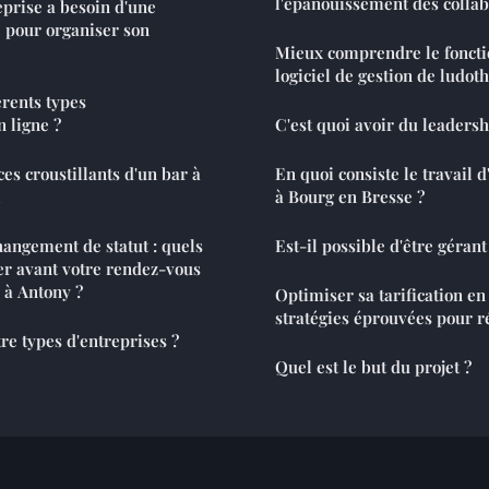
l'épanouissement des colla
prise a besoin d'une
e pour organiser son
Mieux comprendre le fonct
logiciel de gestion de ludot
érents types
n ligne ?
C'est quoi avoir du leadersh
es croustillants d'un bar à
En quoi consiste le travail 
l
à Bourg en Bresse ?
angement de statut : quels
Est-il possible d'être gérant 
r avant votre rendez-vous
 à Antony ?
Optimiser sa tarification en
stratégies éprouvées pour r
re types d'entreprises ?
Quel est le but du projet ?