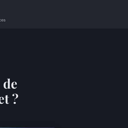
ces
 de
et ?