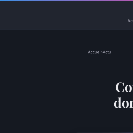
Ac
Accueil
›
Actu
Co
dom