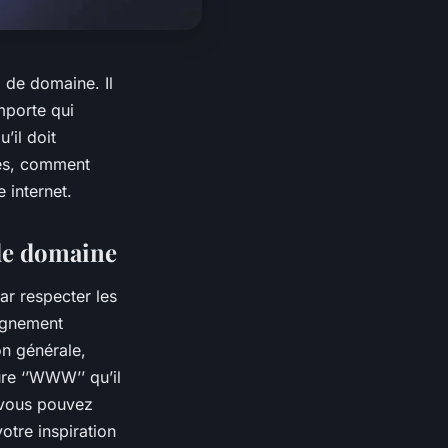
m de domaine. Il
mporte qui
’il doit
rès, comment
 internet.
 de domaine
ar respecter les
pagnement
on générale,
ure ‘’WWW’’ qu’il
e vous pouvez
otre inspiration