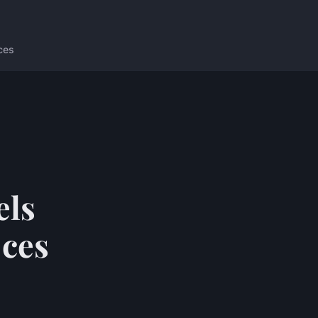
ces
els
 ces