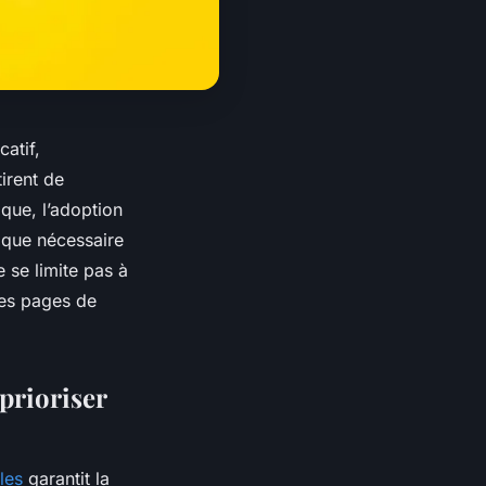
atif,
tirent de
que, l’adoption
 que nécessaire
 se limite pas à
 les pages de
prioriser
les
garantit la