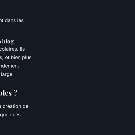
t dans les
n blog
olaires. Ils
s, et bien plus
randement
 large.
les ?
a création de
i quelques