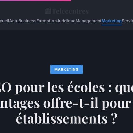
📰
Telecentres
cueil
Actu
Business
Formation
Juridique
Management
Marketing
Servi
MARKETING
O pour les écoles : qu
ntages offre-t-il pour
établissements ?