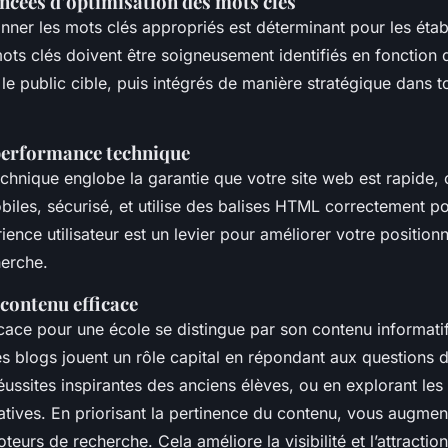
ncées d’optimisation des mots clés
onner les mots clés appropriés est déterminant pour les éta
ots clés doivent être soigneusement identifiés en fonction 
le public cible, puis intégrés de manière stratégique dans t
performance technique
echnique englobe la garantie que votre site web est rapide,
biles, sécurisé, et utilise des balises HTML correctement po
ience utilisateur est un levier pour améliorer votre positio
erche.
contenu efficace
cace pour une école se distingue par son contenu informatif,
es blogs jouent un rôle capital en répondant aux questions d
éussites inspirantes des anciens élèves, ou en explorant les
tives. En priorisant la pertinence du contenu, vous augmen
eurs de recherche. Cela améliore la visibilité et l’attractio