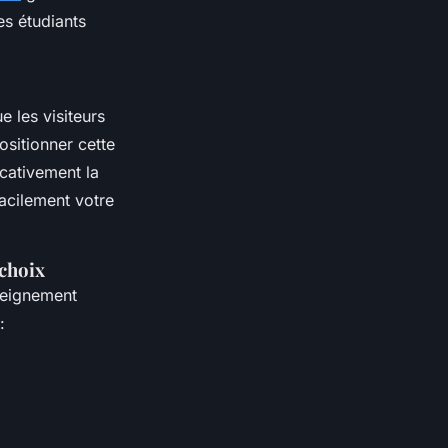
es étudiants
 les visiteurs
ositionner cette
cativement la
facilement votre
 choix
seignement
: