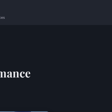
ces
rmance