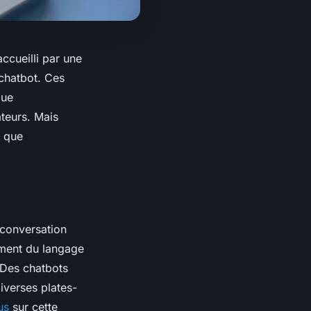
ccueilli par une
 chatbot. Ces
que
ateurs. Mais
à que
conversation
itement du langage
 Des chatbots
diverses plates-
us
sur cette