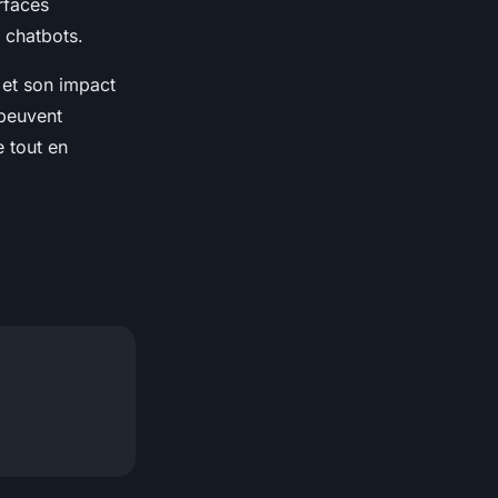
rfaces
s chatbots.
 et son impact
 peuvent
e tout en