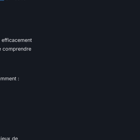
t efficacement
 de comprendre
tamment :
cieux de