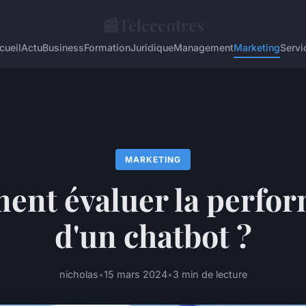
📰
Telecentres
cueil
Actu
Business
Formation
Juridique
Management
Marketing
Servi
MARKETING
nt évaluer la perfo
d'un chatbot ?
nicholas
•
15 mars 2024
•
3 min de lecture