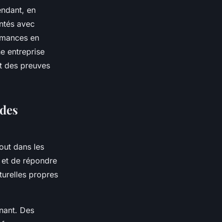
endant, en
ntés avec
ormances en
e entreprise
t des preuves
 des
tout dans les
 et de répondre
turelles propres
nant. Des