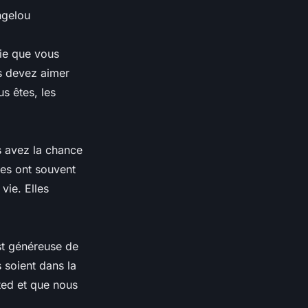
ngelou
fie que vous
us devez aimer
s êtes, les
s avez la chance
tes ont souvent
vie. Elles
st généreuse de
s soient dans la
ted et que nous