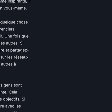
e inspirante, il
 en vous-même.
e quelque chose
renciers
ir. Une fois que
les autres. Si
ire et partagez-
sur les réseaux
 autres à
es gens sont
ante. Cela
 objectifs. Si
ire avec les