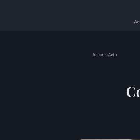
Ac
Accueil
›
Actu
C