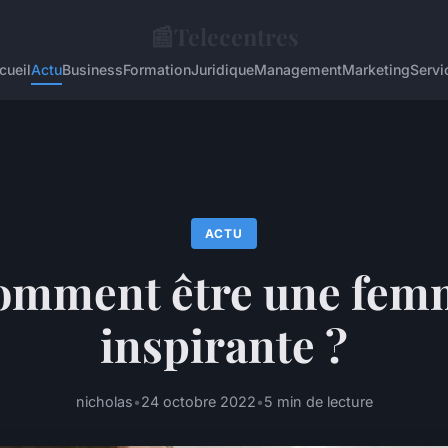
📰
Telecentres
cueil
Actu
Business
Formation
Juridique
Management
Marketing
Servi
ACTU
omment être une fem
inspirante ?
nicholas
•
24 octobre 2022
•
5 min de lecture