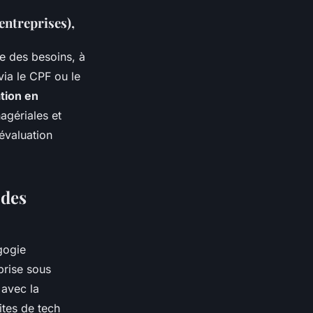
entreprises),
e des besoins, à
via le CPF ou le
tion en
gériales et
évaluation
 des
gogie
prise sous
 avec la
ites de tech