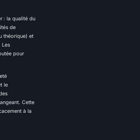
 : la qualité du
ités de
u théorique) et
. Les
outée pour
eté
t le
 des
hangeant. Cette
cacement à la