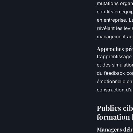
mutations organ
conflits en équi
en entreprise. L
révélant les lev
management agi
Approches péd
L’apprentissage
et des simulatio
du feedback cons
émotionnelle en
construction d’
Publics cib
formation 
Managers débu