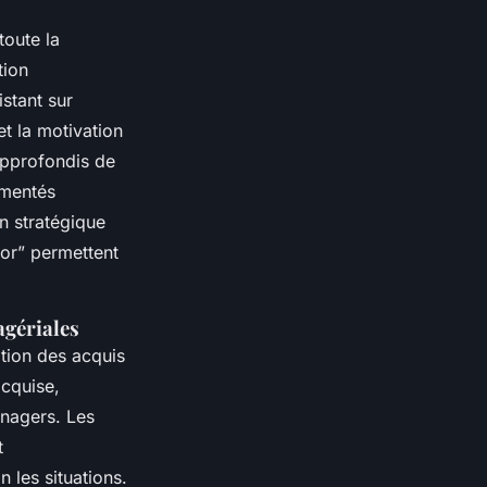
toute la
tion
stant sur
et la motivation
approfondis de
imentés
n stratégique
or” permettent
agériales
ation des acquis
acquise,
anagers. Les
t
n les situations.