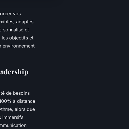
orcer vos
xibles, adaptés
rsonnalisé et
les objectifs et
un environnement
eadership
té de besoins
s 100% à distance
rythme, alors que
rs immersifs
ommunication