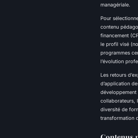
managériale.
Pour sélectionne
contenu pédagogi
financement (CPF
le profil visé 
programmes cert
l’évolution prof
Les retours d’e
d’application de
développement d
collaborateurs, 
diversité de fo
transformation 
Contenus p