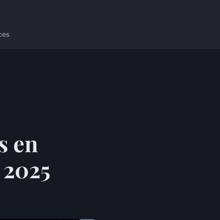
ces
s en
 2025