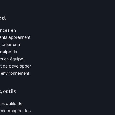
 et
nces en
ants apprennent
t créer une
équipe
, la
ts en équipe.
nt de développer
n environnement
, outils
es outils de
accompagner les