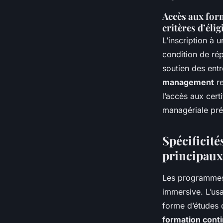
Accès aux form
critères d’élig
L’inscription à
condition de rép
soutien des entr
management
re
l’accès aux cer
managériale préa
Spécificit
principaux
Les programme
immersive. L’us
forme d’études 
formation con