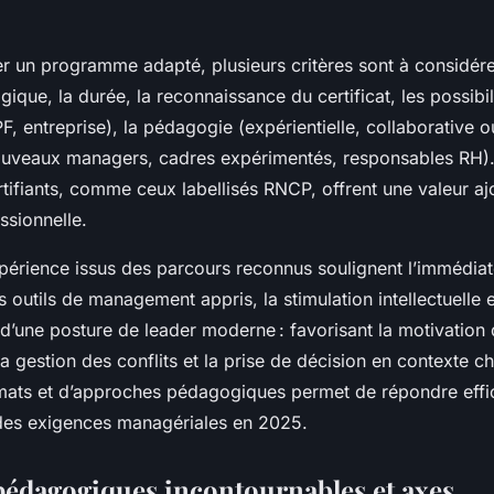
r un programme adapté, plusieurs critères sont à considérer
que, la durée, la reconnaissance du certificat, les possibil
, entreprise), la pédagogie (expérientielle, collaborative o
(nouveaux managers, cadres expérimentés, responsables RH)
ifiants, comme ceux labellisés RNCP, offrent une valeur aj
essionnelle.
xpérience issus des parcours reconnus soulignent l’immédiat
s outils de management appris, la stimulation intellectuelle e
’une posture de leader moderne : favorisant la motivation
la gestion des conflits et la prise de décision en contexte c
rmats et d’approches pédagogiques permet de répondre effi
des exigences managériales en 2025.
édagogiques incontournables et axes