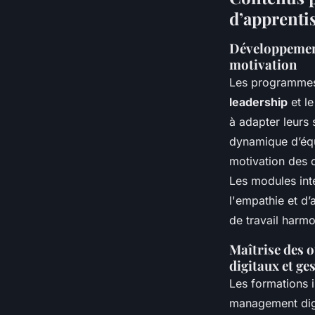
d’apprenti
Développement
motivation
Les programmes
leadership
et l
à adapter leurs 
dynamique d’équ
motivation des c
Les modules int
l'empathie et d
de travail harm
Maîtrise des o
digitaux et g
Les formations 
management digi