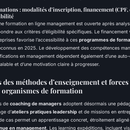
ations : modalités d’inscription, financement (CPF, 
ibilité
 une formation en ligne management est ouverte après analys
ondre aux critères d’éligibilité spécifiques. Le financement 
eprises favorise l’accessibilité à ces
programmes de forma
connus en 2025. Le développement des compétences mana
tifications en management dépendent également d’une auto-
lable et d’une motivation claire à progresser.
és des méthodes d’enseignement et forces
 organismes de formation
s de
coaching de managers
adoptent désormais une péda
age d’
ateliers pratiques leadership
et de missions en entre
de cas permet un apprentissage concret, étroitement aligné
tinue en management
. Les learning expéditions, incluant vis