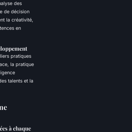
nalyse des
se de décision
t la créativité,
étences en
veloppement
iers pratiques
ace, la pratique
ligence
s talents et la
une
ées à chaque