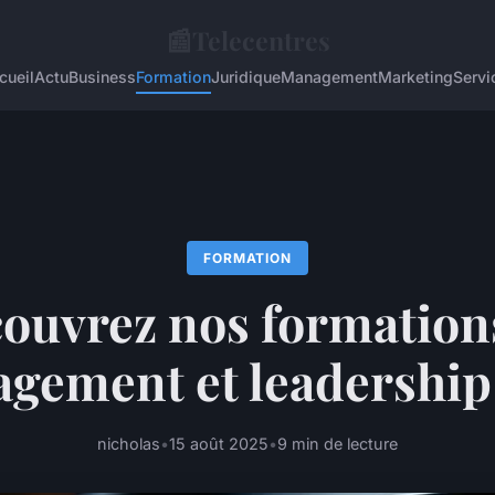
📰
Telecentres
cueil
Actu
Business
Formation
Juridique
Management
Marketing
Servi
FORMATION
ouvrez nos formation
gement et leadership
nicholas
•
15 août 2025
•
9 min de lecture